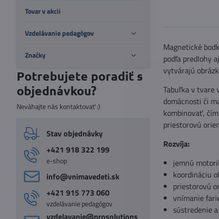
Tovar v akcii
Vzdelávanie pedagógov
Magnetické bodky
Značky
podľa predlohy a
vytvárajú obrázk
Potrebujete poradiť s
objednávkou?
Tabuľka v tvare 
domácnosti či ma
Neváhajte nás kontaktovať :)
kombinovať, čím 
priestorovú orien
Stav objednávky
Rozvíja:
+421 918 322 199
e-shop
jemnú motori
koordináciu o
info​@vnimavedeti​.sk
priestorovú o
+421 915 773 060
vnímanie fari
vzdelávanie pedagógov
sústredenie a
vzdelavanie​@prosolutions​