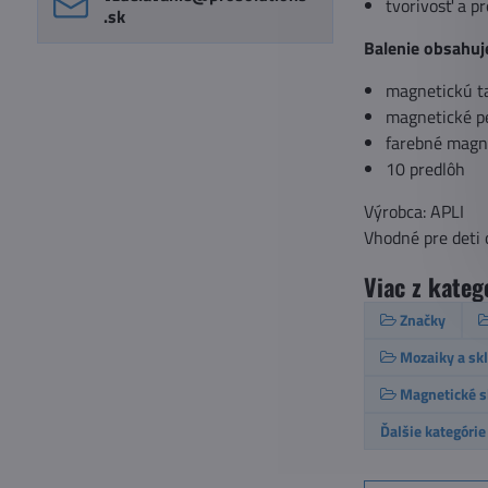
tvorivosť a p
.sk
Balenie obsahuj
magnetickú ta
magnetické p
farebné magn
10 predlôh
Výrobca: APLI
Vhodné pre deti 
Viac z kateg
Značky
Mozaiky a sk
Magnetické s
Ďalšie kategórie