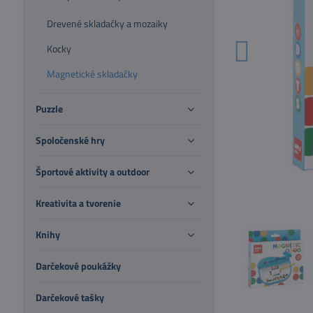
Drevené skladačky a mozaiky
Kocky
Magnetické skladačky
Puzzle
Spoločenské hry
Športové aktivity a outdoor
Kreativita a tvorenie
Knihy
Darčekové poukážky
Darčekové tašky