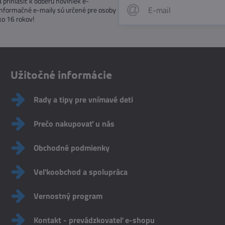
prihlásiť k odberu noviniek e-
Informačné e-maily sú určené pre osoby
ko 16 rokov!
Užitočné informácie
Rady a tipy pre vnímavé deti
Prečo nakupovať u nás
Obchodné podmienky
Veľkoobchod a spolupráca
Vernostný program
Kontakt - prevádzkovateľ e-shopu