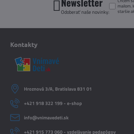
Newsletter
Chcem sa 
mailom. 
staršie a
Odoberať naše novinky:
Kontakty
Hroznová 3/A, Bratislava 831 01
+421 918 322 199 - e-shop
info​@vnimavedeti​.sk
+421 915 773 060 - vzdelávanie pedagógov