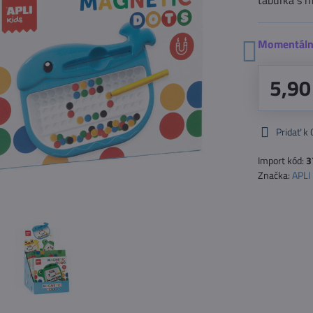
tabuľka s m
Momentáln
5,90
Pridať k
Import kód:
3
Značka:
APLI