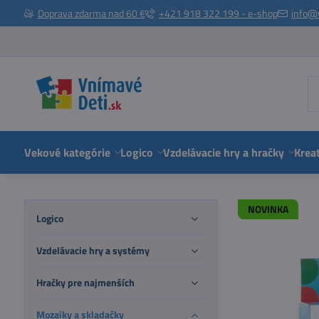
Doprava zdarma nad 60 €
+421 918 322 199 - e-shop
info@
Vekové kategórie
Logico
Vzdelávacie hry a hračky
Kreat
NOVINKA
Logico
Vzdelávacie hry a systémy
Hračky pre najmenších
Mozaiky a skladačky