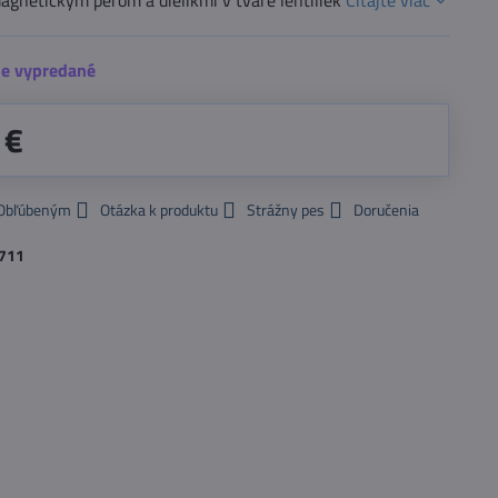
agnetickým perom a dielikmi v tvare lentiliek
Čítajte viac
e vypredané
 €
 Obľúbeným
Otázka k produktu
Strážny pes
Doručenia
711