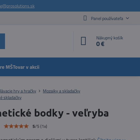
ie@prosolutions.sk
Panel používateľa
Nákupný košík
0 €
pre MŠ
Tovar v akcii
lávacie hry a hračky
Mozaiky a skladačky
é skladačky
etické bodky - veľryba
e
5
/
5
(
1
x)