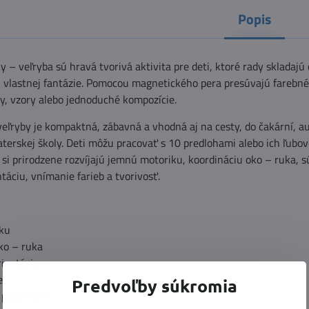
Popis
 – veľryba sú hravá tvorivá aktivita pre deti, ktoré rady skladajú
j vlastnej fantázie. Pomocou magnetického pera presúvajú farebné
y, vzory alebo jednoduché kompozície.
veľryby je kompaktná, zábavná a vhodná aj na cesty, do čakární, au
terskej školy. Deti môžu pracovať s 10 predlohami alebo ich ľubo
si prirodzene rozvíjajú jemnú motoriku, koordináciu oko – ruka, s
táciu, vnímanie farieb a tvorivosť.
ku
ko – ruka
rientáciu
eb
Predvoľby súkromia
 pozornosť