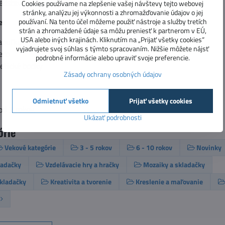
redstavivosť
Cookies používame na zlepšenie vašej návštevy tejto webovej
stránky, analýzu jej výkonnosti a zhromažďovanie údajov o jej
používaní. Na tento účel môžeme použiť nástroje a služby tretích
e:
strán a zhromaždené údaje sa môžu preniesť k partnerom v EÚ,
USA alebo iných krajinách. Kliknutím na „Prijať všetky cookies“
buľku v tvare veľryby
vyjadrujete svoj súhlas s týmto spracovaním. Nižšie môžete nájsť
ero
podrobné informácie alebo upraviť svoje preferencie.
etické bodky
Zásady ochrany osobných údajov
Odmietnuť všetko
Prijať všetky cookies
od 3 rokov.
Ukázať podrobnosti
órie
Vekové kategórie
3 - 5 rokov
6 - 10 rokov
Novinky
ladačky
Vzdelávacie hry a hračky
Mozaiky a skladačky
kladačky
Kreativita a tvorenie
Kreslenie a maľovanie